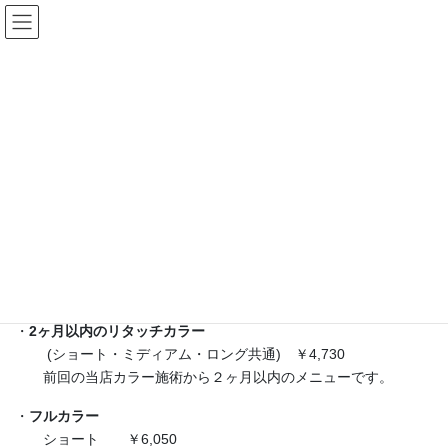
コ
ナ
Hair Design Le Merci
ン
ビ
テ
ゲ
ン
ー
COLOR
ツ
シ
へ
ョ
ス
ン
HOME
COLOR
キ
に
ッ
移
プ
動
(カラーのみの場合はシャンプー・ブロー料金として ＋￥1,100)
・
リタッチカラー
(ショート・ミディアム・ロング共通) ￥5,060
根本の伸びてきた部分をカラーいたします。
・
2ヶ月以内のリタッチカラー
(ショート・ミディアム・ロング共通) ￥4,730
前回の当店カラー施術から２ヶ月以内のメニューです。
・
フルカラー
ショート ￥6,050