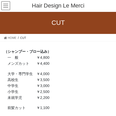
コ
ナ
Hair Design Le Merci
ン
ビ
テ
ゲ
ン
ー
CUT
ツ
シ
へ
ョ
ス
ン
HOME
CUT
キ
に
ッ
移
プ
動
（シャンプー・ブロー込み）
一 般 ￥4,800
メンズカット ￥4,400
大学・専門学生 ￥4,000
高校生 ￥3,500
中学生 ￥3,000
小学生 ￥2,500
未就学児 ￥2,200
前髪カット ￥1,100