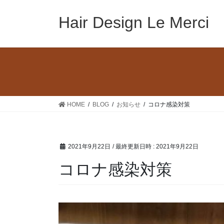
コ
ナ
ン
ビ
Hair Design Le Merci
テ
ゲ
ン
ー
ツ
シ
へ
ョ
ス
ン
キ
に
ッ
移
HOME
BLOG
お知らせ
コロナ感染対策
プ
動
2021年9月22日
/ 最終更新日時 :
2021年9月22日
コロナ感染対策