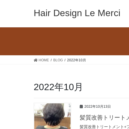
コ
ナ
ン
ビ
Hair Design Le Merci
テ
ゲ
ン
ー
ツ
シ
へ
ョ
ス
ン
キ
に
ッ
移
HOME
BLOG
2022年10月
プ
動
2022年10月
2022年10月13日
髪質改善トリート
髪質改善トリートメント+